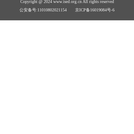
Copyright @ 2024 www.ised.org.cn All rights reserved
公安备号:11010802021154 京ICP备16019084号-6