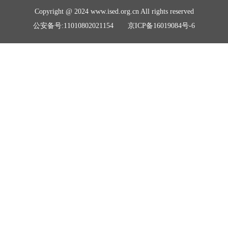
Copyright @ 2024 www.ised.org.cn All rights reserved
公安备号:11010802021154 京ICP备16019084号-6