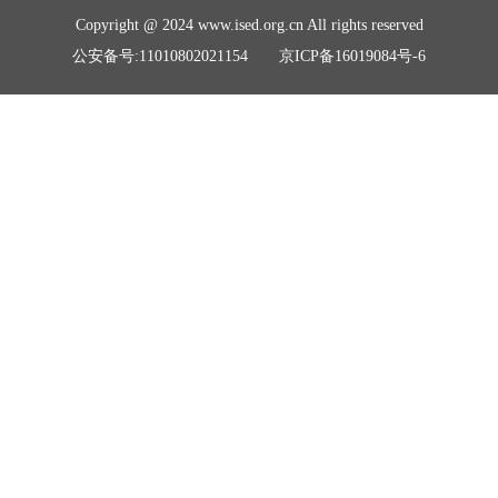
Copyright @ 2024 www.ised.org.cn All rights reserved
公安备号:11010802021154 京ICP备16019084号-6